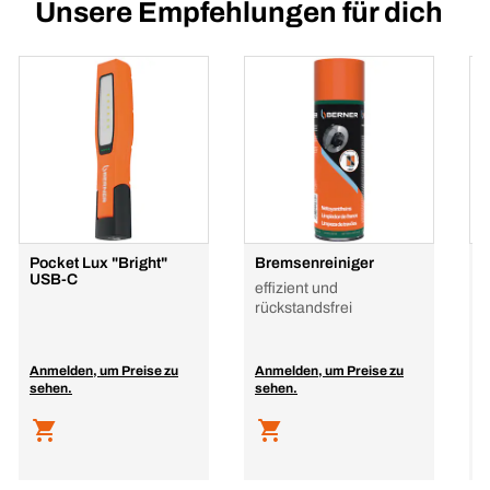
Unsere Empfehlungen für dich
Pocket Lux "Bright"
Bremsenreiniger
P
USB-C
M
effizient und
L
rückstandsfrei
Anmelden, um Preise zu
Anmelden, um Preise zu
A
sehen.
sehen.
s