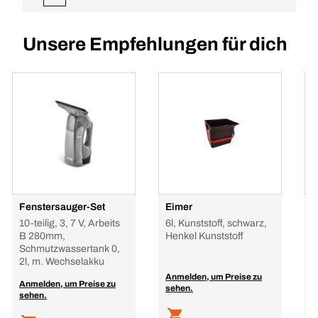
Unsere Empfehlungen für dich
Fenstersauger-Set
Eimer
E
10-teilig, 3, 7 V, Arbeits
6l, Kunststoff, schwarz,
6
B 280mm,
Henkel Kunststoff
H
Schmutzwassertank 0,
2l, m. Wechselakku
Anmelden, um Preise zu
A
Anmelden, um Preise zu
sehen.
s
sehen.