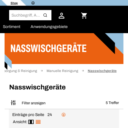
Shop
Sortiment
Anwendungsgebiete
NASSWISCHGERÄTE
Filter
lentsorgung & Reinigung
Manuelle Reinigung
Nasswischgeräte
Nasswischgeräte
5 Treffer
Filter anzeigen
Einträge pro Seite
24
Ansicht: