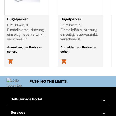
Bügelparker
Bügelparker
B
L 2100mm, 6
L 1750mm, 5
L
Einstellplätze, Nutzung
Einstellplätze, Nutzung
E
einseitig, feuerverzinkt,
einseitig, feuerverzinkt,
e
verschweißt
verschweißt
v
Anmelden, um Preise zu
Anmelden, um Preise zu
A
sehen.
sehen.
s
PUSHING THE LIMITS.
Self-Service Portal
Bestellungen
Services
Rechnungen