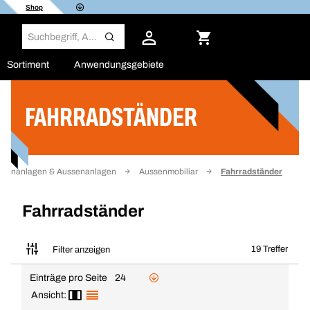
Shop
Sortiment
Anwendungsgebiete
FAHRRADSTÄNDER
Filter
llenanlagen & Aussenanlagen
Aussenmobiliar
Fahrradständer
Fahrradständer
19 Treffer
Filter anzeigen
Einträge pro Seite
24
Ansicht: