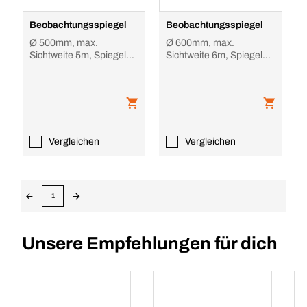
Beobachtungsspiegel
Beobachtungsspiegel
Ø 500mm, max.
Ø 600mm, max.
Sichtweite 5m, Spiegel
Sichtweite 6m, Spiegel
Acrylglas
Acrylglas
Vergleichen
Vergleichen
1
Unsere Empfehlungen für dich