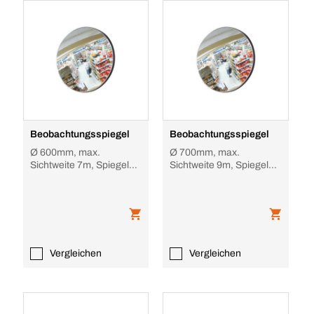
Beobachtungsspiegel
Beobachtungsspiegel
Ø 600mm, max.
Ø 700mm, max.
Sichtweite 7m, Spiegel
Sichtweite 9m, Spiegel
Acrylglas
Acrylglas
Vergleichen
Vergleichen