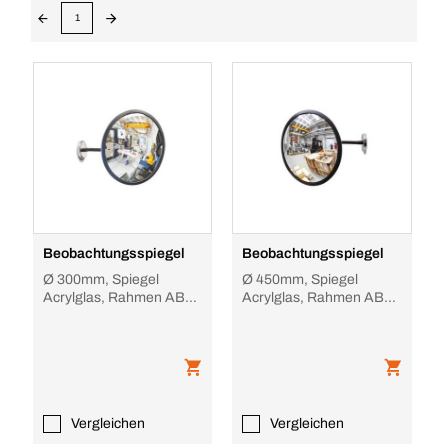
1
Beobachtungsspiegel
Beobachtungsspiegel
Ø 300mm, Spiegel
Ø 450mm, Spiegel
Acrylglas, Rahmen ABS,
Acrylglas, Rahmen ABS,
schwarz
schwarz
Vergleichen
Vergleichen