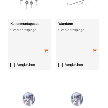
Kettenmontageset
Wandarm
f. Verkehrsspiegel
f. Verkehrsspiegel
Vergleichen
Vergleichen