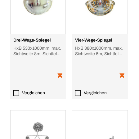
Drei-Wege-Spiegel
Vier-Wege-Spiegel
HxB 530x1000mm, max.
HxB 380x1000mm, max.
Sichtweite 8m, Sichtfeld
Sichtweite 6m, Sichtfeld
180°, Spiegel Acrylglas
360°, Spiegel Acrylglas
Vergleichen
Vergleichen