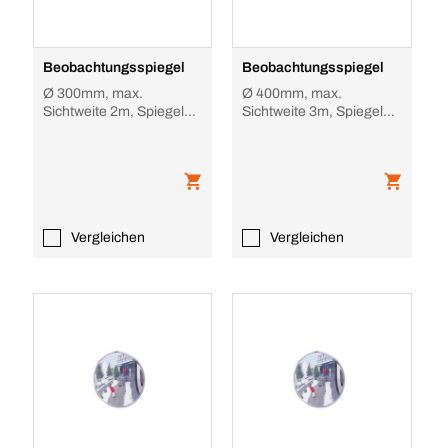
Beobachtungsspiegel
Beobachtungsspiegel
Ø 300mm, max.
Ø 400mm, max.
Sichtweite 2m, Spiegel
Sichtweite 3m, Spiegel
Acrylglas
Acrylglas
Vergleichen
Vergleichen