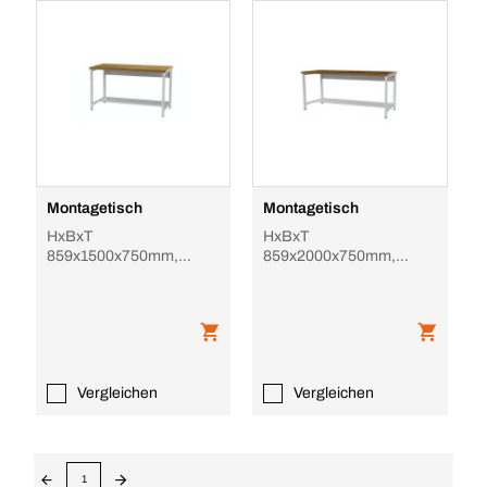
Montagetisch
Montagetisch
HxBxT
HxBxT
859x1500x750mm,
859x2000x750mm,
Platte Multiplex, 1/2
Platte Multiplex, 1/2
Ablageboden, Farbe
Ablageboden, Farbe
RAL3003
RAL3003
Vergleichen
Vergleichen
1