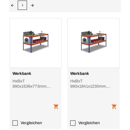
1
Werkbank
Werkbank
HxBxT
HxBxT
990x1536x773mm,
990x1841x1230mm,
Holzplatte, Tragl. 320kg,
Holzplatte, Tragl. 320kg,
4-Fuß, blau/orange
4-Fuß, blau/orange
Vergleichen
Vergleichen