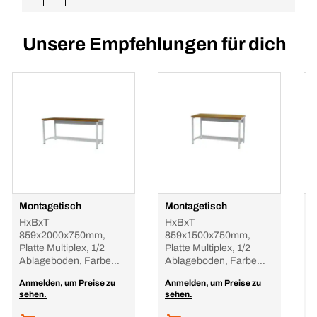
Unsere Empfehlungen für dich
Montagetisch
Montagetisch
W
HxBxT
HxBxT
H
859x2000x750mm,
859x1500x750mm,
9
Platte Multiplex, 1/2
Platte Multiplex, 1/2
M
Ablageboden, Farbe
Ablageboden, Farbe
3
RAL3003
RAL3003
F
Anmelden, um Preise zu
Anmelden, um Preise zu
A
sehen.
sehen.
s