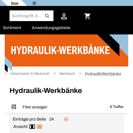
Shop
Sortiment
Anwendungsgebiete
HYDRAULIK-WERKBÄNKE
Filter
g
Arbeitsplatz & Werkstatt
Werktisch
Hydraulik-Werkbänke
Hydraulik-Werkbänke
6 Treffer
Filter anzeigen
Einträge pro Seite
24
Ansicht: