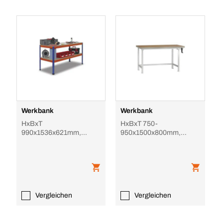
Werkbank
Werkbank
HxBxT
HxBxT 750-
990x1536x621mm,
950x1500x800mm,
Holzplatte, Tragl. 320kg,
Multiplexplatte, Tragl.
4-Fuß, blau/orange
350kg, Handkurbel, 4-
Fuß, Farb
Vergleichen
Vergleichen