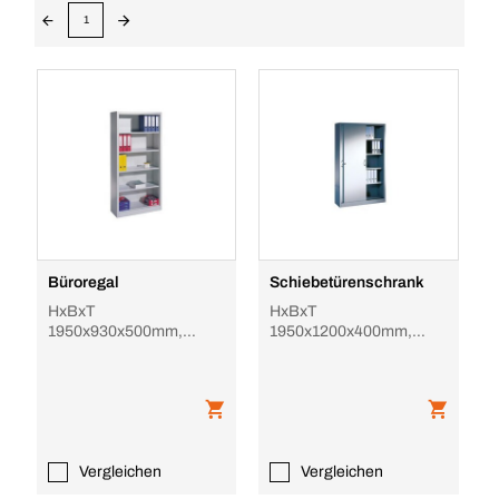
1
Büroregal
Schiebetürenschrank
HxBxT
HxBxT
1950x930x500mm,
1950x1200x400mm,
4xStahlboden, 5 OH,
4xStahlboden, 5 OH,
Korpus RAL7035
Korpus RAL7035, Front
RAL7035
Vergleichen
Vergleichen