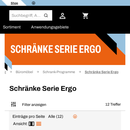
Shop
Sortiment
Anwendungsgebiete
SCHRÄNKE SERIE ERGO
Filter
tung
Büromöbel
Schrank-Programme
Schränke Serie Ergo
Schränke Serie Ergo
12 Treffer
Filter anzeigen
Einträge pro Seite
Alle (12)
Ansicht: