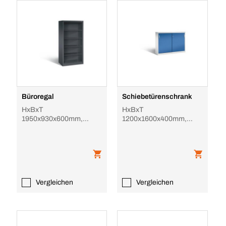
Büroregal
Schiebetürenschrank
HxBxT
HxBxT
1950x930x600mm,
1200x1600x400mm,
4xStahlboden, 5 OH,
4xStahlboden, 3 OH,
Korpus RAL5012
Abdeckplatte, Korpus
RAL7021, Front R
Vergleichen
Vergleichen