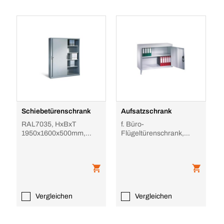
Schiebetürenschrank
Aufsatzschrank
RAL7035, HxBxT
f. Büro-
1950x1600x500mm,
Flügeltürenschrank,
8xStahlboden, 5 OH,
HxBxT 790x930x500mm,
Mitteltrennwand, Korpus
m. Böden, Doppel-
RAL7
Flügeltür, Zyl
Vergleichen
Vergleichen