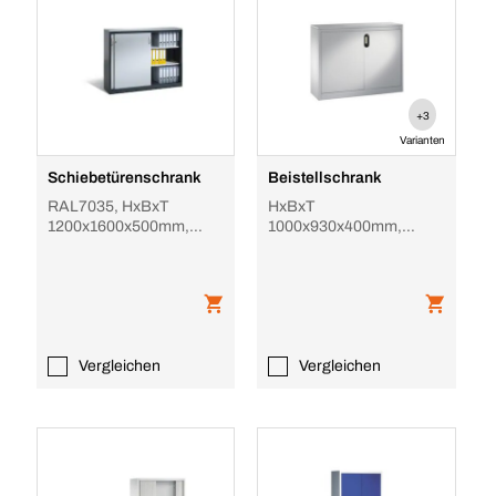
+3
Varianten
Schiebetürenschrank
Beistellschrank
RAL7035, HxBxT
HxBxT
1200x1600x500mm,
1000x930x400mm,
4xStahlboden, 3 OH,
1xStahlboden, Zyl.-Schl.,
Abdeckplatte, Korpus
Sockel, Korpus
RAL7035
RAL7021, Front RA
Vergleichen
Vergleichen