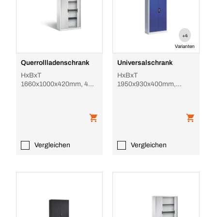
+4
Varianten
Querrollladenschrank
Universalschrank
HxBxT
HxBxT
1660x1000x420mm, 4
1950x930x400mm,
OH, Korpus RAL7035,
4xStahlboden, Zyl.-Schl.,
Rolladen RAL7021
Sockel, Korpus
RAL7021, Front RA
Vergleichen
Vergleichen