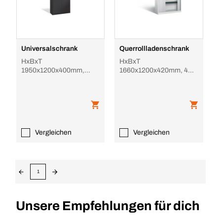
Universalschrank
Querrollladenschrank
HxBxT
HxBxT
1950x1200x400mm,
1660x1200x420mm, 4
4xStahlboden, Zyl.-Schl.,
OH, Korpus RAL7035,
Sockel, Korpus
Rolladen RAL7021
RAL7021, Front R
Vergleichen
Vergleichen
1
Unsere Empfehlungen für dich