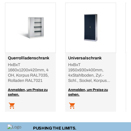
Querrollladenschrank
Universalschrank
B
HxBxT
HxBxT
H
1660x1200x420mm, 4
1950x930x400mm,
1
OH, Korpus RAL7035,
4xStahlboden, Zyl.-
1
Rolladen RAL7021
Schl., Sockel, Korpus
S
RAL7021, Front RA
R
Anmelden, um Preise zu
Anmelden, um Preise zu
A
sehen.
sehen.
s
PUSHING THE LIMITS.