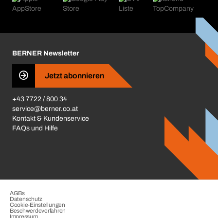
Kataloge & Broschüren
Corporate Responsibility
Aktionsübersicht
Karriere
BERNER Depots
BERNER Newsletter
Presse
Jetzt abonnieren
Business Conduct
+43 7722 / 800 34
service@berner.co.at
Kontakt & Kundenservice
FAQs und Hilfe
AGBs
Datenschutz
Cookie-Einstellungen
Beschwerdeverfahren
Impressum