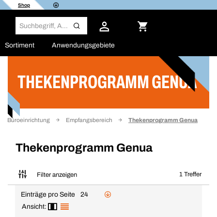
Shop
Sortiment
Anwendungsgebiete
THEKENPROGRAMM GENUA
Filter
Büroeinrichtung
Empfangsbereich
Thekenprogramm Genua
Thekenprogramm Genua
1 Treffer
Filter anzeigen
Einträge pro Seite
24
Ansicht: