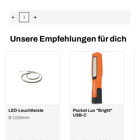
1
Unsere Empfehlungen für dich
LED-Leuchtleiste
Pocket Lux "Bright"
B
USB-C
B 1100mm
e
r