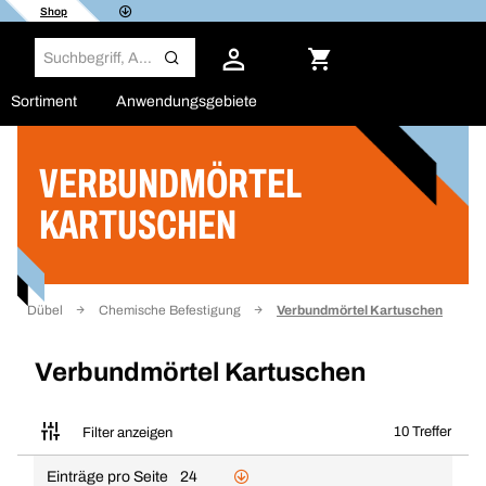
Shop
Sortiment
Anwendungsgebiete
VERBUNDMÖRTEL
Filter
KARTUSCHEN
Dübel
Chemische Befestigung
Verbundmörtel Kartuschen
Verbundmörtel Kartuschen
10 Treffer
Filter anzeigen
Einträge pro Seite
24