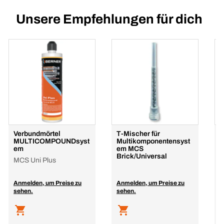
Unsere Empfehlungen für dich
Verbundmörtel
T-Mischer für
M
MULTICOMPOUNDsyst
Multikomponentensyst
M
em
em MCS
Brick/Universal
MCS Uni Plus
P
Anmelden, um Preise zu
Anmelden, um Preise zu
A
sehen.
sehen.
s