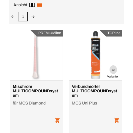
Ansicht:
1
PREMIUMline
TOPline
+3
Varianten
Mischrohr
Verbundmörtel
MULTICOMPOUNDsyst
MULTICOMPOUNDsyst
em
em
für MCS Diamond
MCS Uni Plus