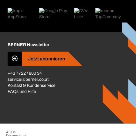
eProcurement
Was wir anbieten
Retoure & Reklamation
Product Compliance
Produktfinder
Was uns antreibt
Kataloge & Broschüren
Corporate Responsibility
Aktionsübersicht
Karriere
BERNER Depots
BERNER Newsletter
Presse
Jetzt abonnieren
Business Conduct
+43 7722 / 800 34
service@berner.co.at
Kontakt & Kundenservice
FAQs und Hilfe
AGBs
Datenschutz