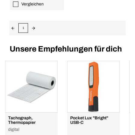
Vergleichen
1
Unsere Empfehlungen für dich
Tachograph,
Pocket Lux "Bright"
B
Thermopapier
USB-C
e
digital
r