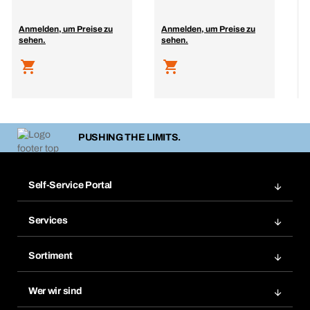
Anmelden, um Preise zu
Anmelden, um Preise zu
A
sehen.
sehen.
s
PUSHING THE LIMITS.
Self-Service Portal
Bestellungen
Services
Rechnungen
Bera Modul
Merklisten
Sortiment
Bera Smart
Nachbestellungen
Produktneuheiten
Chemical Safety Management
Wer wir sind
Abo-Funktion
Anwendungsgebiete