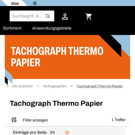
Shop
Sortiment
Anwendungsgebiete
TACHOGRAPH THERMO
Filter
PAPIER
rf
Kfz-Zubehör
Tachographen
Tachograph Thermo Papier
Tachograph Thermo Papier
1 Treffer
Filter anzeigen
Einträge pro Seite
24