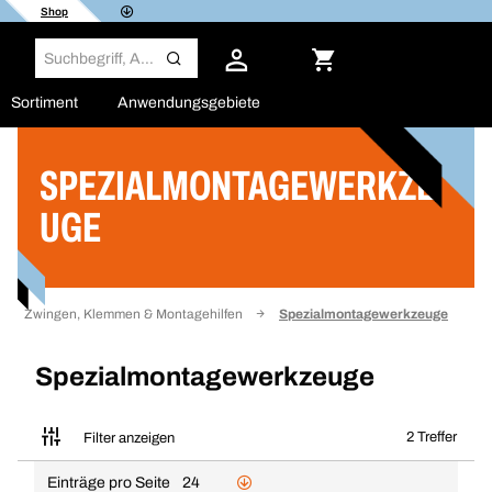
Shop
Sortiment
Anwendungsgebiete
SPEZIALMONTAGEWERKZE
Filter
UGE
Zwingen, Klemmen & Montagehilfen
Spezialmontagewerkzeuge
Spezialmontagewerkzeuge
2 Treffer
Filter anzeigen
Einträge pro Seite
24