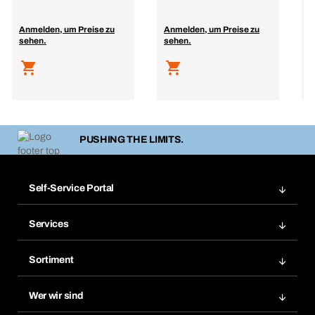
Anmelden, um Preise zu
Anmelden, um Preise zu
A
sehen.
sehen.
s
PUSHING THE LIMITS.
Self-Service Portal
Bestellungen
Services
Rechnungen
Bera Modul
Merklisten
Sortiment
Bera Smart
Nachbestellungen
Produktneuheiten
Chemical Safety Management
Wer wir sind
Abo-Funktion
Anwendungsgebiete