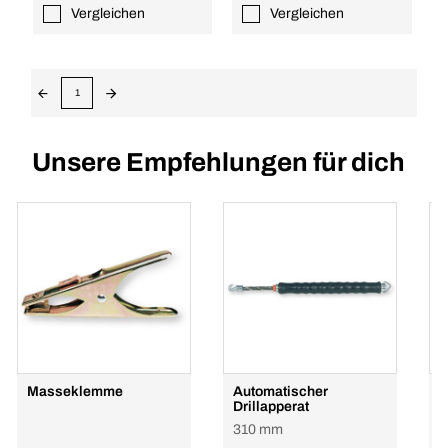
Vergleichen
Vergleichen
1
Unsere Empfehlungen für dich
Masseklemme
Automatischer
P
Drillapperat
U
310 mm