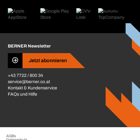
eProcurement
Was wir anbieten
Retoure & Reklamation
Product Compliance
Produktfinder
Was uns antreibt
Kataloge & Broschüren
Corporate Responsibility
Aktionsübersicht
Karriere
BERNER Depots
BERNER Newsletter
Presse
Jetzt abonnieren
Business Conduct
+43 7722 / 800 34
service@berner.co.at
Kontakt & Kundenservice
FAQs und Hilfe
AGBs
Datenschutz