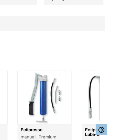
t
Fettpresse
Fettpresse Einhand
Lube-Shuttle®
manuell, Premium