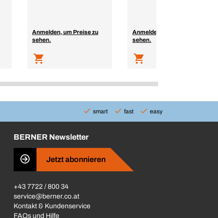
Anmelden, um Preise zu
Anmelden, um Preise zu
sehen.
sehen.
smart
fast
easy
BERNER Newsletter
Jetzt abonnieren
+43 7722 / 800 34
service@berner.co.at
Kontakt & Kundenservice
FAQs und Hilfe