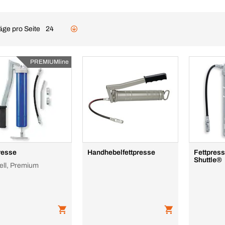
äge pro Seite
24
PREMIUMline
resse
Handhebelfettpresse
Fettpres
Shuttle®
ll, Premium