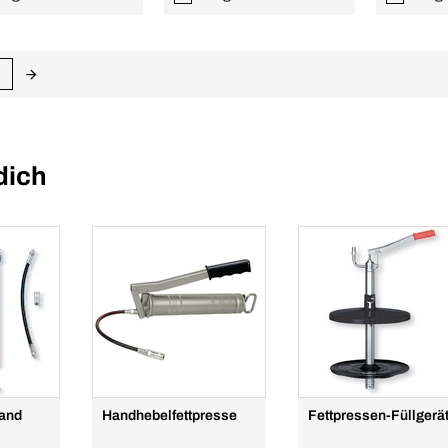
dich
hand
Handhebelfettpresse
Fettpressen-Füllgerä