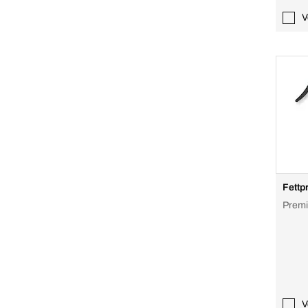
V
Fettp
Prem
V