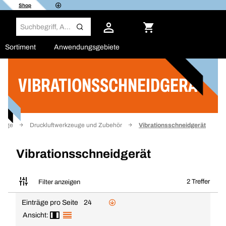
Shop
Sortiment
Anwendungsgebiete
VIBRATIONSSCHNEIDGERÄT
Filter
zeuge
Druckluftwerkzeuge und Zubehör
Vibrationsschneidgerät
Vibrationsschneidgerät
2 Treffer
Filter anzeigen
Einträge pro Seite
24
Ansicht: