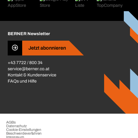
Kataloge & Broschüren
Corporate Responsibility
Aktionsübersicht
Karriere
BERNER Depots
BERNER Newsletter
Presse
Jetzt abonnieren
Business Conduct
+43 7722 / 800 34
service@berner.co.at
Kontakt & Kundenservice
FAQs und Hilfe
AGBs
Datenschutz
Cookie-Einstellungen
Beschwerdeverfahren
Impressum