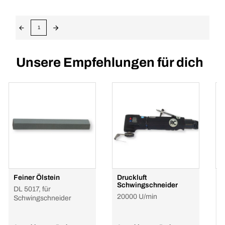
1
Unsere Empfehlungen für dich
Feiner Ölstein
Druckluft
P
Schwingschneider
U
DL 5017, für
20000 U/min
Schwingschneider