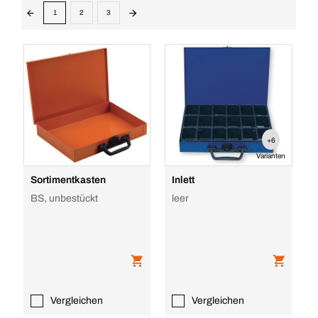
1
2
3
+6
Varianten
Sortimentkasten
Inlett
BS, unbestückt
leer
Vergleichen
Vergleichen