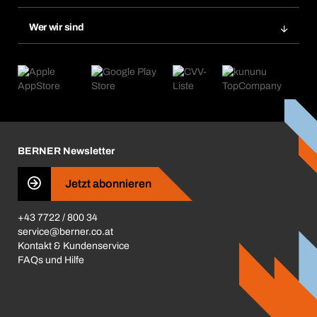
Bera Smart
Nachbestellungen
Produktneuheiten
Chemical Safety Management
Wer wir sind
Abo-Funktion
Anwendungsgebiete
eProcurement
Was wir anbieten
Retoure & Reklamation
Product Compliance
Produktfinder
Was uns antreibt
Kataloge & Broschüren
Corporate Responsibility
Aktionsübersicht
Karriere
BERNER Depots
BERNER Newsletter
Presse
Jetzt abonnieren
Business Conduct
+43 7722 / 800 34
service@berner.co.at
Kontakt & Kundenservice
FAQs und Hilfe