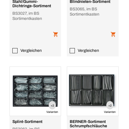
Stahl/Gummi-
Blindnieten-Sortiment
Dichtringe-Sortiment
BS3065, im BS
BS3027, im BS
Sortimentkasten
Sortimentkasten
Vergleichen
Vergleichen
+2
+2
Varianten
Varianten
Splint-Sortiment
BERNER-Sortiment
Schrumpfschläuche