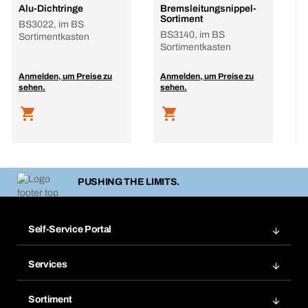
Alu-Dichtringe
Bremsleitungsnippel-
I
Sortiment
BS3022, im BS
l
BS3140, im BS
Sortimentkasten
Sortimentkasten
Anmelden, um Preise zu
Anmelden, um Preise zu
A
sehen.
sehen.
s
PUSHING THE LIMITS.
Self-Service Portal
Bestellungen
Services
Rechnungen
Bera Modul
Merklisten
Sortiment