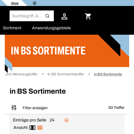
Shop
Sortiment
Anwendungsgebiete
IN BS SORTIMENTE
Filter
en und Werkzeugkoffer
In BS Sortimentskoffer
in BS Sortimente
in BS Sortimente
63 Treffer
Filter anzeigen
Einträge pro Seite
24
Ansicht: