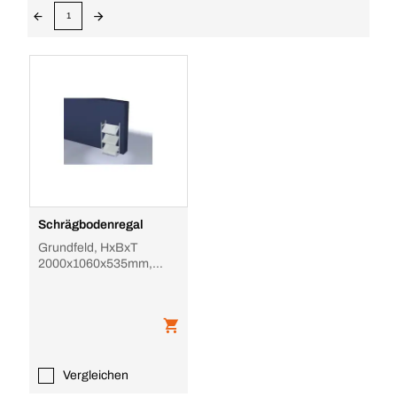
1
Schrägbodenregal
Grundfeld, HxBxT
2000x1060x535mm,
Feldl. 300kg,
3xSchrägboden,
einseitig, Stände
Vergleichen