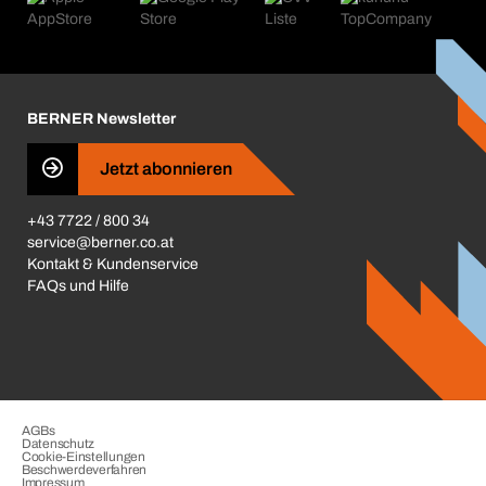
Kataloge & Broschüren
Corporate Responsibility
Aktionsübersicht
Karriere
BERNER Depots
BERNER Newsletter
Presse
Jetzt abonnieren
Business Conduct
+43 7722 / 800 34
service@berner.co.at
Kontakt & Kundenservice
FAQs und Hilfe
AGBs
Datenschutz
Cookie-Einstellungen
Beschwerdeverfahren
Impressum