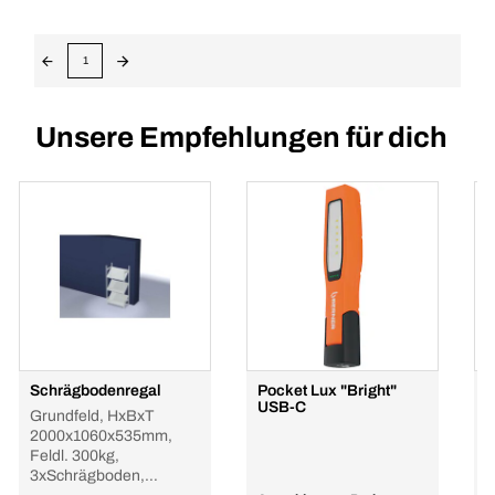
1
Unsere Empfehlungen für dich
Schrägbodenregal
Pocket Lux "Bright"
B
USB-C
Grundfeld, HxBxT
e
2000x1060x535mm,
r
Feldl. 300kg,
3xSchrägboden,