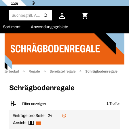
Shop
Sortiment
Anwendungsgebiete
SCHRÄGBODENREGALE
Filter
Lagerbedarf
Regale
Bereitstellregale
Schrägbodenregale
Schrägbodenregale
1 Treffer
Filter anzeigen
Einträge pro Seite
24
Ansicht: