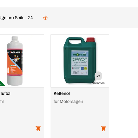
äge pro Seite
24
+2
Varianten
luftöl
Kettenöl
ml
für Motorsägen