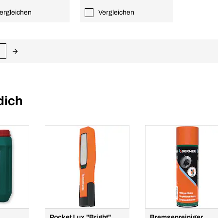
ergleichen
Vergleichen
dich
Pocket Lux "Bright"
Bremsenreiniger