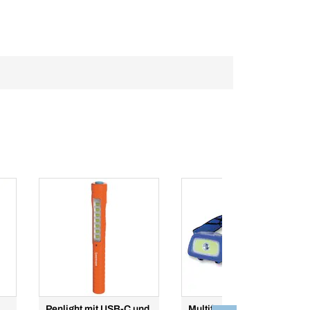
Penlight mit USB-C und
Multifunktionale