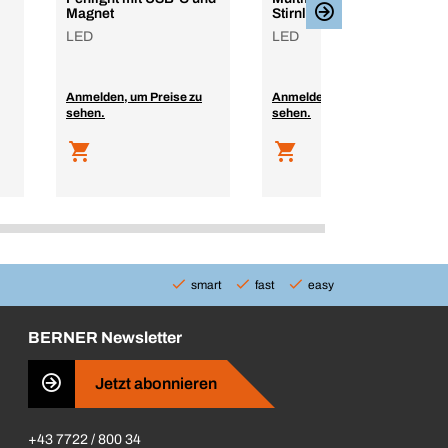
Magnet
Stirnlampe
LED
LED
Anmelden, um Preise zu
Anmelden, um Preise zu
sehen.
sehen.
smart
fast
easy
BERNER Newsletter
Jetzt abonnieren
+43 7722 / 800 34