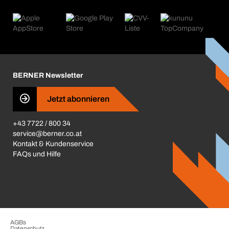
eProcurement
Was wir anbieten
Retoure & Reklamation
Product Compliance
Produktfinder
Was uns antreibt
Kataloge & Broschüren
Corporate Responsibility
Aktionsübersicht
Karriere
BERNER Depots
BERNER Newsletter
Presse
Jetzt abonnieren
Business Conduct
+43 7722 / 800 34
service@berner.co.at
Kontakt & Kundenservice
FAQs und Hilfe
AGBs
Datenschutz