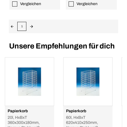
Vergleichen
Vergleichen
1
Unsere Empfehlungen für dich
Papierkorb
Papierkorb
P
U
20l, HxBxT
60l, HxBxT
360x300x180mm,
620x410x250mm,