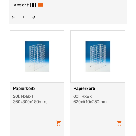
Ansicht:
1
Papierkorb
Papierkorb
20l, HxBxT
60l, HxBxT
360x300x180mm,
620x410x250mm,
Korpus Stahl weiß
Korpus Stahl weiß