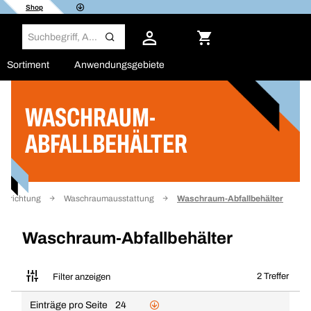
Shop
Sortiment
Anwendungsgebiete
WASCHRAUM-
Filter
ABFALLBEHÄLTER
Einrichtung
Waschraumausstattung
Waschraum-Abfallbehälter
Waschraum-Abfallbehälter
2 Treffer
Filter anzeigen
Einträge pro Seite
24