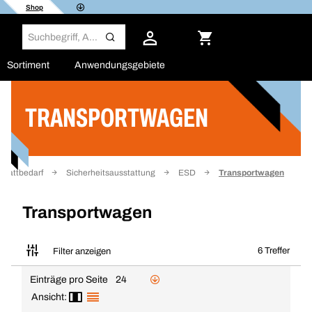
Shop
Sortiment
Anwendungsgebiete
TRANSPORTWAGEN
Filter
stattbedarf
Sicherheitsausstattung
ESD
Transportwagen
Transportwagen
6 Treffer
Filter anzeigen
Einträge pro Seite
24
Ansicht: