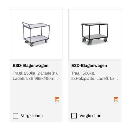
ESD-Etagenwagen
ESD-Etagenwagen
Tragl. 250kg, 2 Etage(n),
Tragl. 500kg,
Ladefl. LxB 985x490mm,
2xHolzplatte, Ladefl. LxB
Holzetage, RAL7024,
1000x600mm, RAL7024,
Vollgummi-B
Vollgummi-Bereifung
Vergleichen
Vergleichen