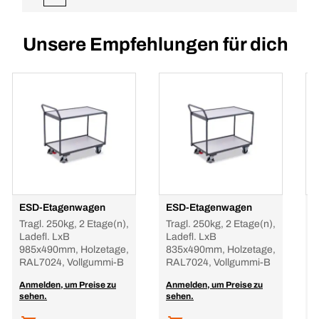
Unsere Empfehlungen für dich
ESD-Etagenwagen
ESD-Etagenwagen
P
Tragl. 250kg, 2 Etage(n),
Tragl. 250kg, 2 Etage(n),
E
Ladefl. LxB
Ladefl. LxB
L
985x490mm, Holzetage,
835x490mm, Holzetage,
1
RAL7024, Vollgummi-B
RAL7024, Vollgummi-B
2
4
Anmelden, um Preise zu
Anmelden, um Preise zu
A
sehen.
sehen.
s