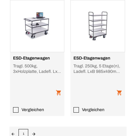
ESD-Etagenwagen
ESD-Etagenwagen
Tragl. 500kg,
Tragl. 250kg, 5 Etage(n),
3xHolzplatte, Ladefl. LxB
Ladefl. LxB 985x490mm,
1000x600mm, RAL7024,
Holzetage, RAL7024,
Vollgummi-Bereifung
Vollgummi-B
Vergleichen
Vergleichen
1