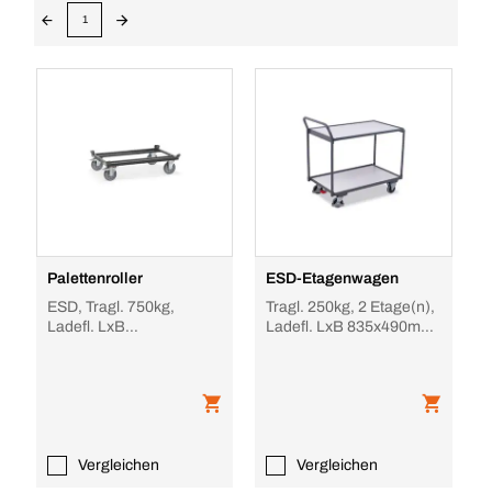
1
Palettenroller
ESD-Etagenwagen
ESD, Tragl. 750kg,
Tragl. 250kg, 2 Etage(n),
Ladefl. LxB
Ladefl. LxB 835x490mm,
1210x810mm, Lade H
Holzetage, RAL7024,
282mm, Plattform offen,
Vollgummi-B
4 Fang
Vergleichen
Vergleichen