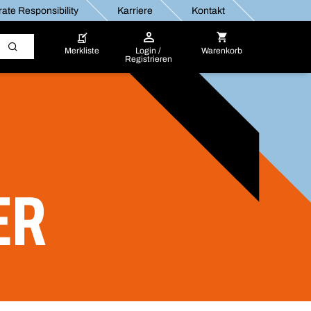
ate Responsibility
Karriere
Kontakt
Merkliste
Login /
Warenkorb
Registrieren
ER