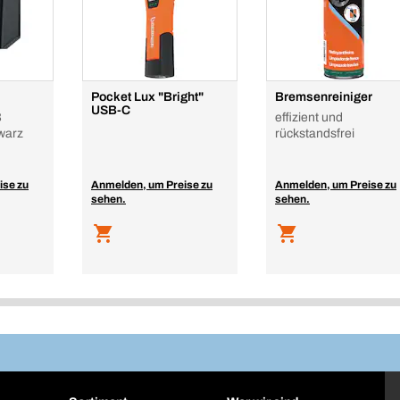
Pocket Lux "Bright"
Bremsenreiniger
USB-C
B
effizient und
warz
rückstandsfrei
ise zu
Anmelden, um Preise zu
Anmelden, um Preise zu
sehen.
sehen.