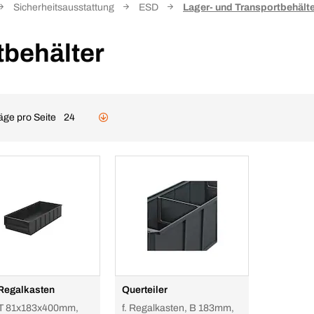
Sicherheitsausstattung
ESD
Lager- und Transportbehält
tbehälter
äge pro Seite
24
Regalkasten
Querteiler
T 81x183x400mm,
f. Regalkasten, B 183mm,