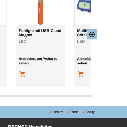
Penlight mit USB-C und
Multifunktionale
Magnet
Stirnlampe
LED
LED
Anmelden, um Preise zu
Anmelden, um Preise zu
sehen.
sehen.
smart
fast
easy
BERNER Newsletter