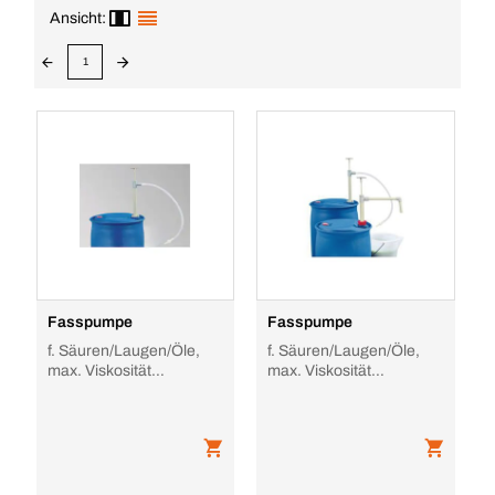
Ansicht:
1
Fasspumpe
Fasspumpe
f. Säuren/Laugen/Öle,
f. Säuren/Laugen/Öle,
max. Viskosität
max. Viskosität
500mPas, Förderleistung
500mPas, Förderleistung
0, 3l/Hub, Tauch T
0, 23l/Hub, Tauch