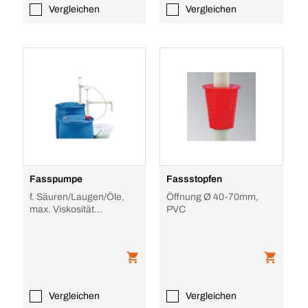
Vergleichen
Vergleichen
Fasspumpe
Fassstopfen
f. Säuren/Laugen/Öle,
Öffnung Ø 40-70mm,
max. Viskosität
PVC
500mPas, Förderleistung
0, 3l/Hub, Tauch T
Vergleichen
Vergleichen