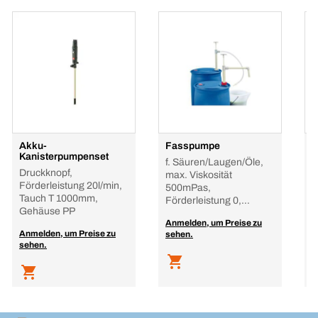
Akku-
Fasspumpe
F
Kanisterpumpenset
f. Säuren/Laugen/Öle,
f
Druckknopf,
max. Viskosität
M
Förderleistung 20l/min,
500mPas,
5
Tauch T 1000mm,
Förderleistung 0,
F
Gehäuse PP
23l/Hub, Tauch
Anmelden, um Preise zu
A
Anmelden, um Preise zu
sehen.
s
sehen.