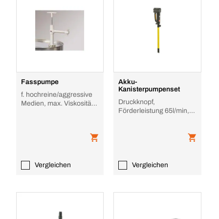
Fasspumpe
Akku-
Kanisterpumpenset
f. hochreine/aggressive
Druckknopf,
Medien, max. Viskosität
Förderleistung 65l/min,
500mPas, Förderleistung
Tauch T 500mm,
0, 3l/Hu
Gehäuse PP
Vergleichen
Vergleichen