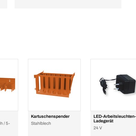
Kartuschenspender
LED-Arbeitsleuchten-
Ladegerät
h / 5-
Stahlblech
24 V