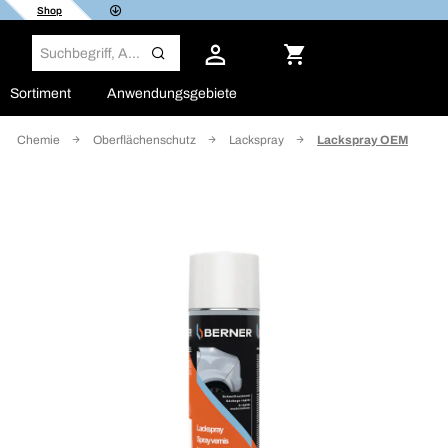
Shop
Sortiment
Anwendungsgebiete
Chemie
Oberflächenschutz
Lackspray
Lackspray OEM