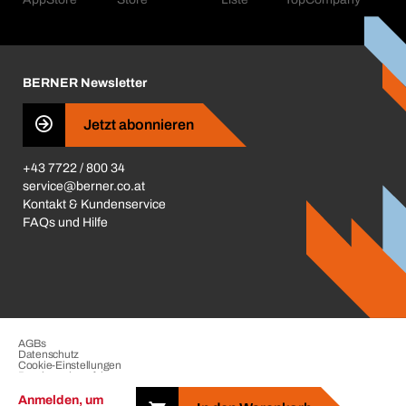
Corporate Responsibility
Aktionsübersicht
Karriere
BERNER Depots
BERNER Newsletter
Presse
Jetzt abonnieren
Business Conduct
+43 7722 / 800 34
service@berner.co.at
Kontakt & Kundenservice
FAQs und Hilfe
AGBs
Datenschutz
Cookie-Einstellungen
Beschwerdeverfahren
Impressum
Anmelden, um