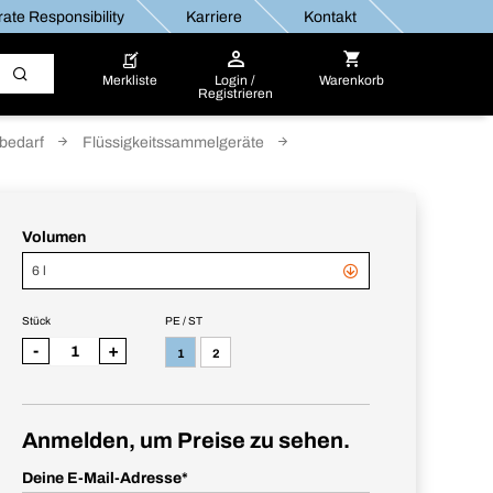
ate Responsibility
Karriere
Kontakt
Merkliste
Login /
Warenkorb
Registrieren
bedarf
Flüssigkeitssammelgeräte
Volumen
6 l
Stück
PE / ST
-
+
1
2
Anmelden, um Preise zu sehen.
Deine E-Mail-Adresse
*