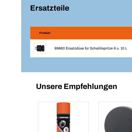
Ersatzteile
Produkt
89860 Ersatzdüse für Schalölspritze 6 u. 10 L
Unsere Empfehlungen