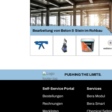
Bearbeitung von Beton & Stein im Rohbau
+
weitere A
PUSHING THE LIMITS.
Self-Service Portal
Services
Bestellungen
Bera Modul
Rechnungen
Bera Smart
Merklisten
Chemical Safet