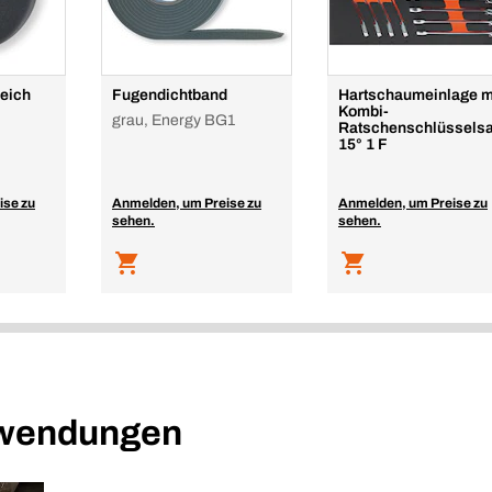
weich
Fugendichtband
Hartschaumeinlage m
Kombi-
grau, Energy BG1
Ratschenschlüsselsa
15° 1 F
ise zu
Anmelden, um Preise zu
Anmelden, um Preise zu
sehen.
sehen.
nwendungen