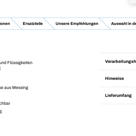
ionen
Ersatzteile
Unsere Empfehlungen
Auswahl in d
Verarbeitungsh
und Flüssigkeiten
g
Hinweise
üse aus Messing
Lieferumfang
schbar
g