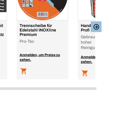
it
Trennscheibe für
Handreinigungstücher
Edelstahl INOXline
Profi Clean
tz
Premium
Gebrauchsfertig mit
Pro-Tec
hoher
Reinigungswirkung
Anmelden, um Preise zu
Anmelden, um Preise zu
sehen.
sehen.