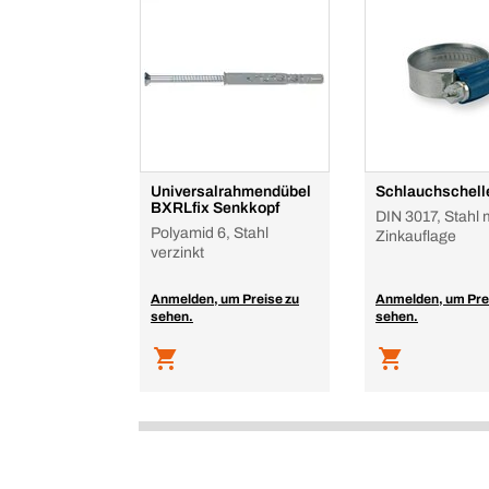
Universalrahmendübel
Schlauchschel
BXRLfix Senkkopf
DIN 3017, Stahl m
Polyamid 6, Stahl
Zinkauflage
verzinkt
Anmelden, um Preise zu
Anmelden, um Pre
sehen.
sehen.