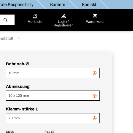
ate Responsibility
Karriere
Kontakt
Merkliste
Login /
Warenkorb
Registrieren
ststoff
Bohrloch-Ø
10 mm
Abmessung
10 x 120 mm
Klemm- stärke 1
70 mm
Stück
PE / ST