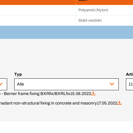
Polyamid (Nylon)
Stahl verzinkt
Typ
Art
Alle
11
 - Berner frame fixing BXRfix/BXRLfix
15.06.2022
adant non-structural fixing in concrete and masonry
17.05.2022