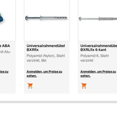
le ABA
Universalrahmendübel
Universalrahmendübe
BXRfix
BXRLfix 6-kant
it Alu-
Polyamid (Nylon), Stahl
Polyamid 6, Stahl
verzinkt, 6kt
verzinkt
ise zu
Anmelden, um Preise zu
Anmelden, um Preise zu
sehen.
sehen.