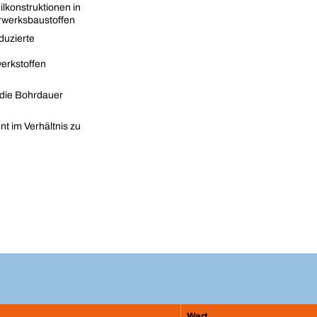
lkonstruktionen in
erwerksbaustoffen
duzierte
erkstoffen
 die Bohrdauer
t im Verhältnis zu
Wert