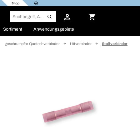
Shop
Sortiment
Anwendungsgebiete
ärmegeschrumpfte Quetschverbinder
Lötverbinder
Stoßverbinder