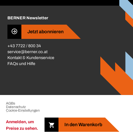
Karriere
BERNER Depots
BERNER Newsletter
Presse
Jetzt abonnieren
Business Conduct
+43 7722 / 800 34
service@berner.co.at
Kontakt & Kundenservice
FAQs und Hilfe
AGBs
Datenschutz
Cookie-Einstellungen
Beschwerdeverfahren
Impressum
Anmelden, um
In den Warenkorb
Preise zu sehen.
Copyright © 2026. The BERNER Group. All rights reserved.