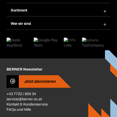
Rechnungen
Bera Modul
Merklisten
Sortiment
Bera Smart
Nachbestellungen
Produktneuheiten
Chemical Safety Management
Wer wir sind
Abo-Funktion
Anwendungsgebiete
eProcurement
Was wir anbieten
Retoure & Reklamation
Product Compliance
Produktfinder
Was uns antreibt
Kataloge & Broschüren
Corporate Responsibility
Aktionsübersicht
Karriere
BERNER Depots
BERNER Newsletter
Presse
Jetzt abonnieren
Business Conduct
+43 7722 / 800 34
service@berner.co.at
Kontakt & Kundenservice
FAQs und Hilfe