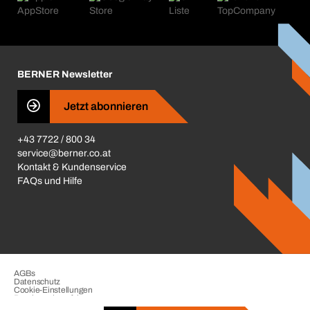
Kataloge & Broschüren
Corporate Responsibility
Aktionsübersicht
Karriere
BERNER Depots
BERNER Newsletter
Presse
Jetzt abonnieren
Business Conduct
+43 7722 / 800 34
service@berner.co.at
Kontakt & Kundenservice
FAQs und Hilfe
AGBs
Datenschutz
Cookie-Einstellungen
Beschwerdeverfahren
Impressum