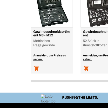
Gewindeschneidsortim
Gewindeschnei
ent M3 - M12
ent
Metrisches
52 Stück in
Regelgewinde
Kunststoffkoffer
Anmelden, um Preise zu
Anmelden, um Pre
sehen.
sehen.
PUSHING THE LIMITS.