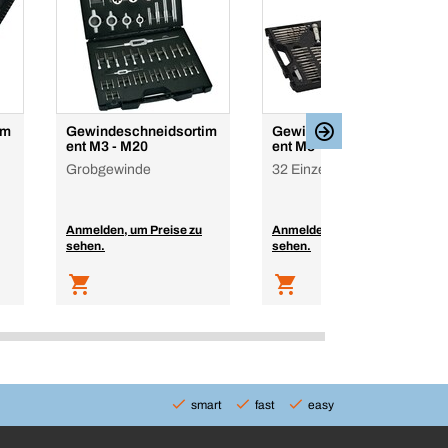
im
Gewindeschneidsortim
Gewindeschneidsortim
ent M3 - M20
ent M3 - M12
Grobgewinde
32 Einzelteile
Anmelden, um Preise zu
Anmelden, um Preise zu
sehen.
sehen.
smart
fast
easy