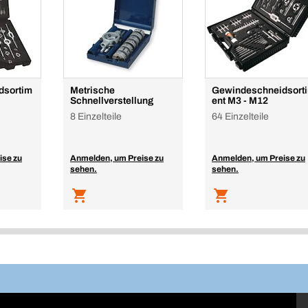
dsortim
Metrische
Gewindeschneidsort
Schnellverstellung
ent M3 - M12
8 Einzelteile
64 Einzelteile
ise zu
Anmelden, um Preise zu
Anmelden, um Preise zu
sehen.
sehen.