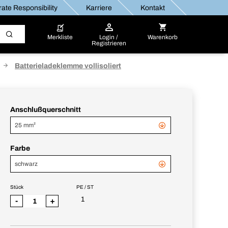
ate Responsibility
Karriere
Kontakt
Merkliste
Login /
Warenkorb
Registrieren
Batterieladeklemme vollisoliert
Anschlußquerschnitt
25 mm²
Farbe
schwarz
Stück
PE / ST
1
-
+