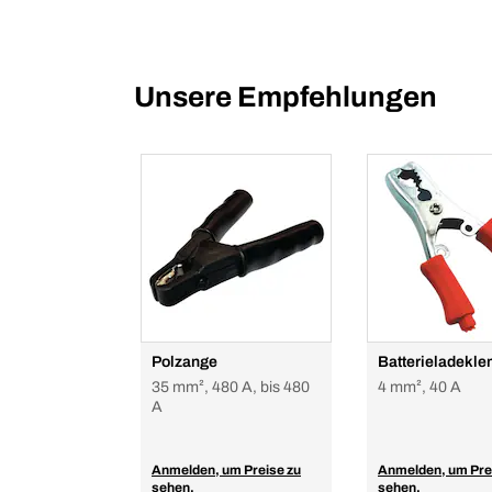
Unsere Empfehlungen
Polzange
Batterieladekl
35 mm², 480 A, bis 480
4 mm², 40 A
A
Anmelden, um Preise zu
Anmelden, um Pre
sehen.
sehen.