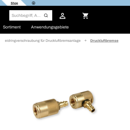
Shop
Sortiment
Anwendungsgebiete
chneidringverschraubung für Druckluftbremsanlage
Druckluftbremse