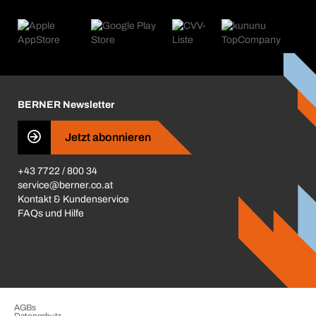
eProcurement
Was wir anbieten
Retoure & Reklamation
Product Compliance
Produktfinder
Was uns antreibt
Kataloge & Broschüren
Corporate Responsibility
Aktionsübersicht
Karriere
BERNER Depots
BERNER Newsletter
Presse
Jetzt abonnieren
Business Conduct
+43 7722 / 800 34
service@berner.co.at
Kontakt & Kundenservice
FAQs und Hilfe
AGBs
Datenschutz