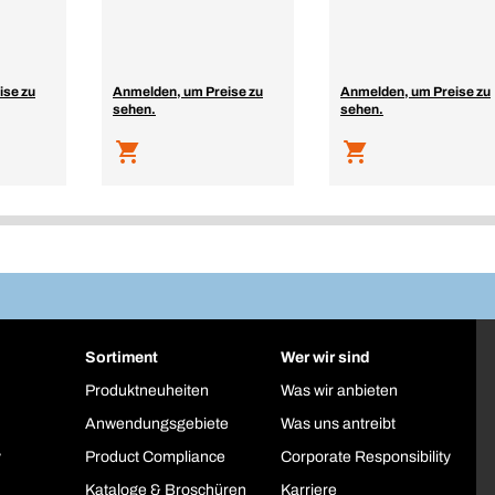
ise zu
Anmelden, um Preise zu
Anmelden, um Preise zu
sehen.
sehen.
Sortiment
Wer wir sind
Produktneuheiten
Was wir anbieten
Anwendungsgebiete
Was uns antreibt
y
Product Compliance
Corporate Responsibility
Kataloge & Broschüren
Karriere