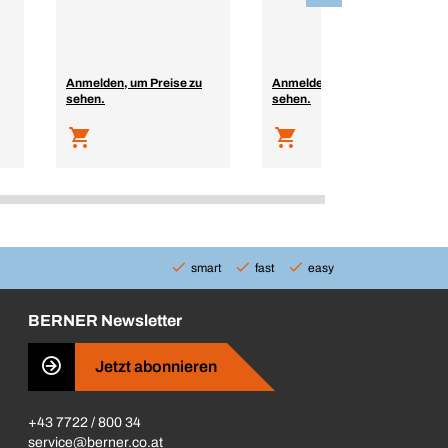
Anmelden, um Preise zu
Anmelden, um Preise zu
sehen.
sehen.
smart
fast
easy
BERNER Newsletter
Jetzt abonnieren
+43 7722 / 800 34
service@berner.co.at