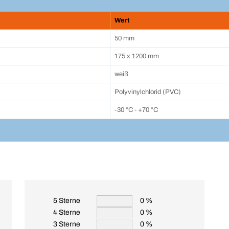
Wert
50 mm
175 x 1200 mm
weiß
Polyvinylchlorid (PVC)
-30 °C - +70 °C
5 Sterne
0 %
4 Sterne
0 %
3 Sterne
0 %