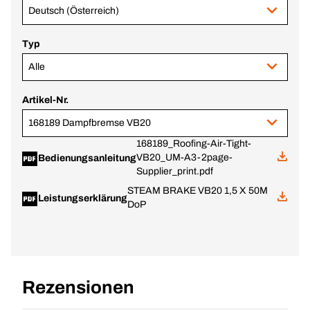
Deutsch (Österreich)
Typ
Alle
Artikel-Nr.
168189 Dampfbremse VB20
168189_Roofing-Air-Tight-
VB20_UM-A3-2page-
Bedienungsanleitung
Supplier_print.pdf
STEAM BRAKE VB20 1,5 X 50M
Leistungserklärung
DoP
Rezensionen