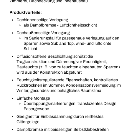
Zimmerei, Dachdeckung und Innenausbau
Produktvorteile:
Dachinnenseitige Verlegung
als Dampfbremse - Luftdichtheitsschicht
Dachaußenseitige Verlegung
im Sanierungsfall für passgenaue Verlegung auf den
Sparren sowie Sub and Top, wind- und luftdichte
Schicht
Diffusionsoffene Beschichtung schützt die
Tragkonstruktion und Dämmung vor Feuchtigkeit,
Baufeuchte (z. B. von zu feuchten eingebauten Sparren)
wird aus der Konstruktion abgeführt
Feuchtigkeitsregulierende Eigenschaften, kontrolliertes
Rücktrocknen im Sommer, Kondensationsvermeidung im
Winter, gesundes und behagliches Raumklima
Einfache Montage
Überlappungsmarkierungen, transluzentes Design,
Fasergewebe
Geeignet für Einblasdämmung durch reißfestes
Gittergelege
Dampfbremse mit beidseitigen Selbstklebestreifen