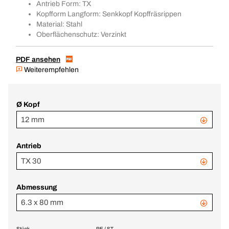
Antrieb Form: TX
Kopfform Langform: Senkkopf Kopffräsrippen
Material: Stahl
Oberflächenschutz: Verzinkt
PDF ansehen
Weiterempfehlen
Ø Kopf
12 mm
Antrieb
TX 30
Abmessung
6.3 x 80 mm
Stück
PE / ST