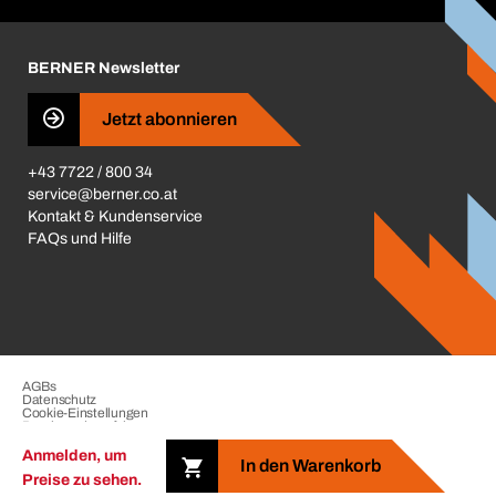
Karriere
BERNER Depots
BERNER Newsletter
Presse
Jetzt abonnieren
Business Conduct
+43 7722 / 800 34
service@berner.co.at
Kontakt & Kundenservice
FAQs und Hilfe
AGBs
Datenschutz
Cookie-Einstellungen
Beschwerdeverfahren
Impressum
Anmelden, um
In den Warenkorb
Preise zu sehen.
Copyright © 2026. The BERNER Group. All rights reserved.