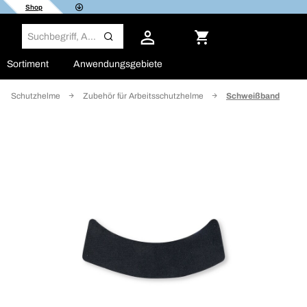
Shop
Sortiment
Anwendungsgebiete
Schutzhelme
Zubehör für Arbeitsschutzhelme
Schweißband