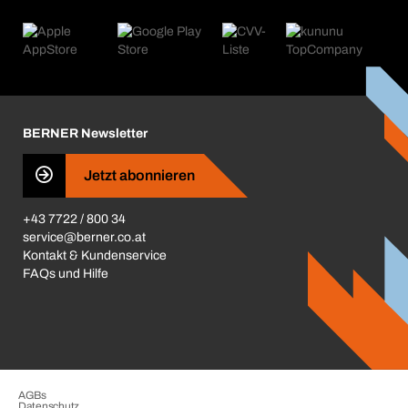
Was wir anbieten
Retoure & Reklamation
Product Compliance
Produktfinder
Was uns antreibt
Kataloge & Broschüren
Corporate Responsibility
Aktionsübersicht
Karriere
BERNER Depots
BERNER Newsletter
Presse
Jetzt abonnieren
Business Conduct
+43 7722 / 800 34
service@berner.co.at
Kontakt & Kundenservice
FAQs und Hilfe
AGBs
Datenschutz