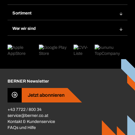
Rechnungen
Bera Modul
Merklisten
Sortiment
Bera Smart
Nachbestellungen
Produktneuheiten
Chemical Safety Management
Wer wir sind
Abo-Funktion
Anwendungsgebiete
eProcurement
Was wir anbieten
Retoure & Reklamation
Product Compliance
Produktfinder
Was uns antreibt
Kataloge & Broschüren
Corporate Responsibility
Aktionsübersicht
Karriere
BERNER Depots
BERNER Newsletter
Presse
Jetzt abonnieren
Business Conduct
+43 7722 / 800 34
service@berner.co.at
Kontakt & Kundenservice
FAQs und Hilfe