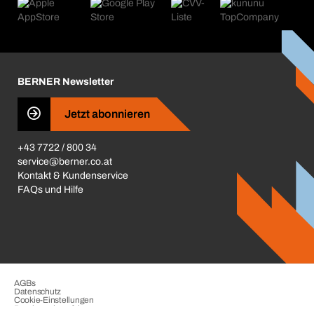
Produktfinder
Was uns antreibt
Kataloge & Broschüren
Corporate Responsibility
Aktionsübersicht
Karriere
BERNER Depots
BERNER Newsletter
Presse
Jetzt abonnieren
Business Conduct
+43 7722 / 800 34
service@berner.co.at
Kontakt & Kundenservice
FAQs und Hilfe
AGBs
Datenschutz
Cookie-Einstellungen
Beschwerdeverfahren