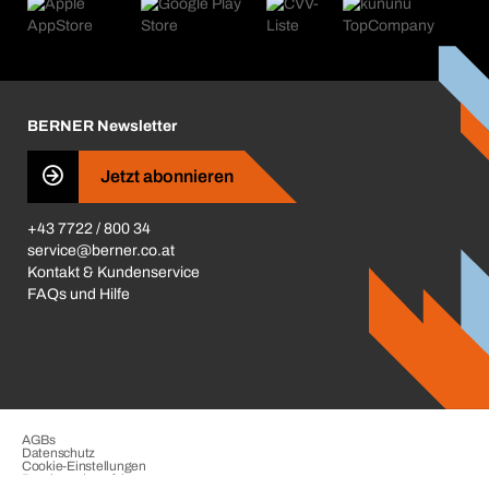
Produktfinder
Was uns antreibt
Kataloge & Broschüren
Corporate Responsibility
Aktionsübersicht
Karriere
BERNER Depots
BERNER Newsletter
Presse
Jetzt abonnieren
Business Conduct
+43 7722 / 800 34
service@berner.co.at
Kontakt & Kundenservice
FAQs und Hilfe
AGBs
Datenschutz
Cookie-Einstellungen
Beschwerdeverfahren