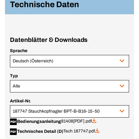
Technische Daten
Datenblätter & Downloads
Sprache
Deutsch (Österreich)
Typ
Alle
Artikel-Nr.
187747 Stauchkopfnagler BPT-B-B16-15-50
81408[PDF].pdf
Bedienungsanleitung
Tech 187747.pdf
Technisches Detail (D)