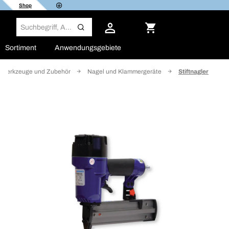
Shop
Sortiment
Anwendungsgebiete
ftwerkzeuge und Zubehör
Nagel und Klammergeräte
Stiftnagler