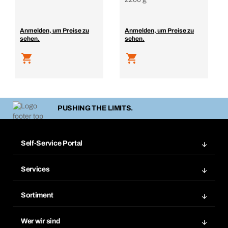
Anmelden, um Preise zu
Anmelden, um Preise zu
sehen.
sehen.
PUSHING THE LIMITS.
Self-Service Portal
Bestellungen
Services
Rechnungen
Bera Modul
Merklisten
Sortiment
Bera Smart
Nachbestellungen
Produktneuheiten
Chemical Safety Management
Wer wir sind
Abo-Funktion
Anwendungsgebiete