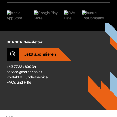
eProcurement
Was wir anbieten
Retoure & Reklamation
Product Compliance
Produktfinder
Was uns antreibt
Kataloge & Broschüren
Corporate Responsibility
Aktionsübersicht
Karriere
BERNER Depots
BERNER Newsletter
Presse
Jetzt abonnieren
Business Conduct
+43 7722 / 800 34
service@berner.co.at
Kontakt & Kundenservice
FAQs und Hilfe