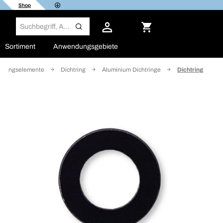
Shop
Sortiment
Anwendungsgebiete
ndungselemente
Dichtring
Aluminium Dichtringe
Dichtring