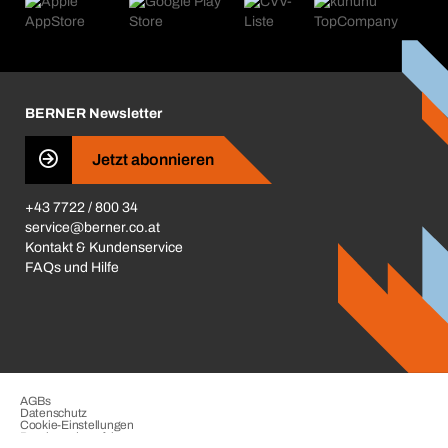
Was uns antreibt
Kataloge & Broschüren
Corporate Responsibility
Aktionsübersicht
Karriere
BERNER Depots
BERNER Newsletter
Presse
Jetzt abonnieren
Business Conduct
+43 7722 / 800 34
service@berner.co.at
Kontakt & Kundenservice
FAQs und Hilfe
AGBs
Datenschutz
Cookie-Einstellungen
Beschwerdeverfahren