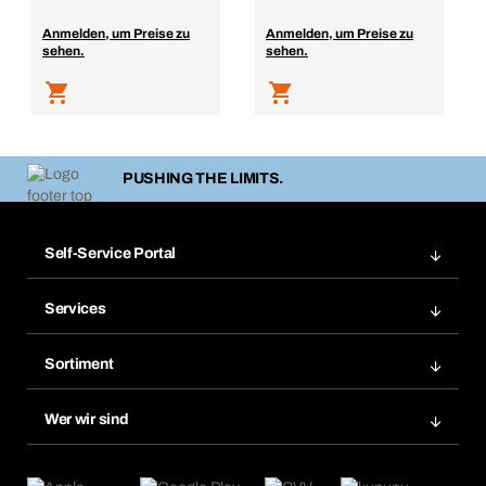
Anmelden, um Preise zu
Anmelden, um Preise zu
sehen.
sehen.
PUSHING THE LIMITS.
Self-Service Portal
Bestellungen
Services
Rechnungen
Bera Modul
Merklisten
Sortiment
Bera Smart
Nachbestellungen
Produktneuheiten
Chemical Safety Management
Wer wir sind
Abo-Funktion
Anwendungsgebiete
eProcurement
Was wir anbieten
Retoure & Reklamation
Product Compliance
Produktfinder