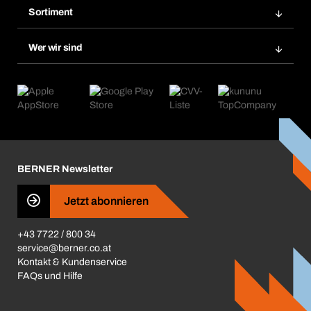
Merklisten
Sortiment
Bera Smart
Nachbestellungen
Produktneuheiten
Chemical Safety Management
Wer wir sind
Abo-Funktion
Anwendungsgebiete
eProcurement
Was wir anbieten
Retoure & Reklamation
Product Compliance
Produktfinder
Was uns antreibt
Kataloge & Broschüren
Corporate Responsibility
Aktionsübersicht
Karriere
BERNER Depots
BERNER Newsletter
Presse
Jetzt abonnieren
Business Conduct
+43 7722 / 800 34
service@berner.co.at
Kontakt & Kundenservice
FAQs und Hilfe