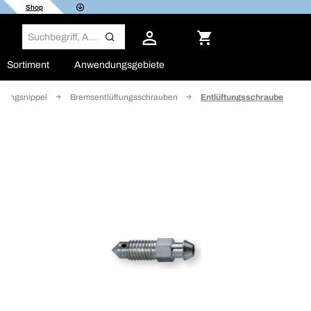
Shop
Sortiment
Anwendungsgebiete
itungsnippel
Bremsentlüftungsschrauben
Entlüftungsschraube