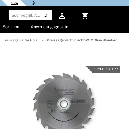
Shop
Sortiment
Anwendungsgebiete
Kreissägeblätter Holz
Kreissägeblatt für Holz WOODline Standard
STANDARDline