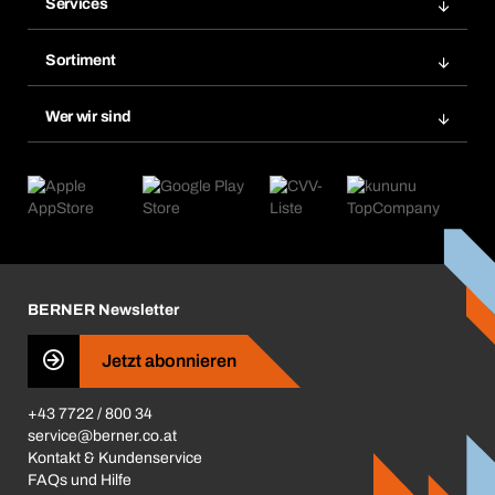
Services
Rechnungen
Bera Modul
Merklisten
Sortiment
Bera Smart
Nachbestellungen
Produktneuheiten
Chemical Safety Management
Wer wir sind
Abo-Funktion
Anwendungsgebiete
eProcurement
Was wir anbieten
Retoure & Reklamation
Product Compliance
Produktfinder
Was uns antreibt
Kataloge & Broschüren
Corporate Responsibility
Aktionsübersicht
Karriere
BERNER Depots
BERNER Newsletter
Presse
Jetzt abonnieren
Business Conduct
+43 7722 / 800 34
service@berner.co.at
Kontakt & Kundenservice
FAQs und Hilfe