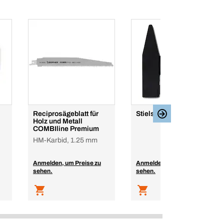
Reciprosägeblatt für
Stielschutzhülsen<BR>
Holz und Metall
COMBIline Premium
HM-Karbid, 1.25 mm
Anmelden, um Preise zu
Anmelden, um Preise zu
sehen.
sehen.