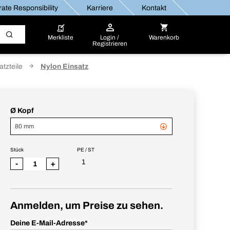
ate Responsibility
Karriere
Kontakt
Merkliste
Login /
Warenkorb
Registrieren
tzteile
Nylon Einsatz
Ø Kopf
80 mm
Stück
PE / ST
1
-
+
Anmelden, um Preise zu sehen.
Deine E-Mail-Adresse
*