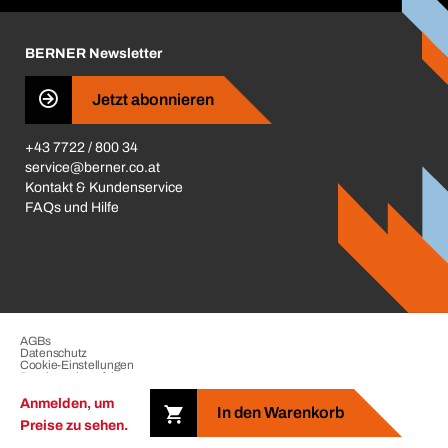
Karriere
BERNER Depots
BERNER Newsletter
Presse
Jetzt abonnieren
Business Conduct
+43 7722 / 800 34
service@berner.co.at
Kontakt & Kundenservice
FAQs und Hilfe
AGBs
Datenschutz
Cookie-Einstellungen
Beschwerdeverfahren
Impressum
Anmelden, um
In den Warenkorb
Preise zu sehen.
Copyright © 2026. The BERNER Group. All rights reserved.