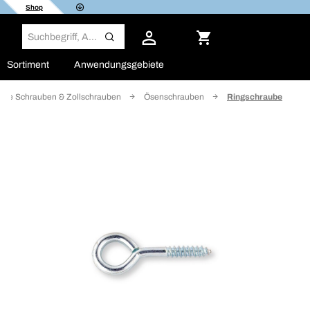
Shop
Sortiment
Anwendungsgebiete
sche Schrauben & Zollschrauben
Ösenschrauben
Ringschraube