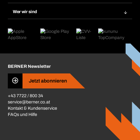
Nachbestellungen
Produktneuheiten
Chemical Safety Management
Wer wir sind
Abo-Funktion
Anwendungsgebiete
eProcurement
Was wir anbieten
Retoure & Reklamation
Product Compliance
Produktfinder
Was uns antreibt
Kataloge & Broschüren
Corporate Responsibility
Aktionsübersicht
Karriere
BERNER Depots
BERNER Newsletter
Presse
Jetzt abonnieren
Business Conduct
+43 7722 / 800 34
service@berner.co.at
Kontakt & Kundenservice
FAQs und Hilfe