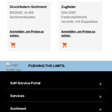
Druckfedern-Sortiment
Zugfeder
BS3092, im BS
DIN 2097,
Sortimentkasten
Federstahldraht,
verzinkt, mit Doppelöse
Anmelden, um Preise zu
Anmelden, um Preise zu
sehen.
sehen.
PUSHING THE LIMITS.
Self-Service Portal
Bestellungen
Services
Rechnungen
Bera Modul
Merklisten
Sortiment
Bera Smart