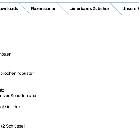
Downloads
Rezensionen
Lieferbares Zubehör
Unsere 
rmögen
sprochen robusten
utz
re vor Schäden und
st sich der
 (2 Schlüssel