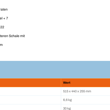
raten
el + 7
 22
teren Schale mit
um
Wert
515 x 440 x 255 mm
6,6 kg
30 kg