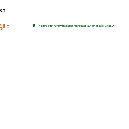
den
This product review has been translated automatically using AI
0