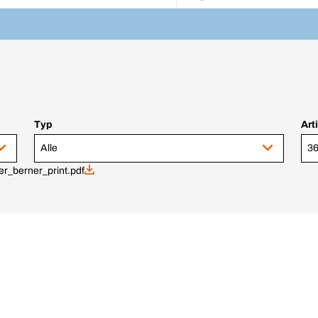
Typ
Art
Alle
36
er_berner_print.pdf