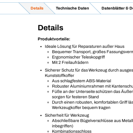
Details
Technische Daten
Datenblätter & 
Details
Produktvorteile:
Ideale Lösung für Reparaturen außer Haus
Bequemer Transport, großes Fassungsve
Ergonomischer Teleskopgriff
Mit 2 Freilaufrädern
Sicherer Schutz für das Werkzeug durch ausge
Kunststoffkoffer
Aus schlagfestem ABS-Material
Robuster Aluminiumrahmen mit Kantensch
Füße an der Unterseite schützen das Äuße
sorgen für festeren Stand
Durch einen robusten, komfortablen Griff läs
Werkzeugkoffer bequem tragen
Sicherheit für Werkzeug
Abschließbare Bügelverschlüsse aus Metall
inbegriffen)
Kombinationsschloss