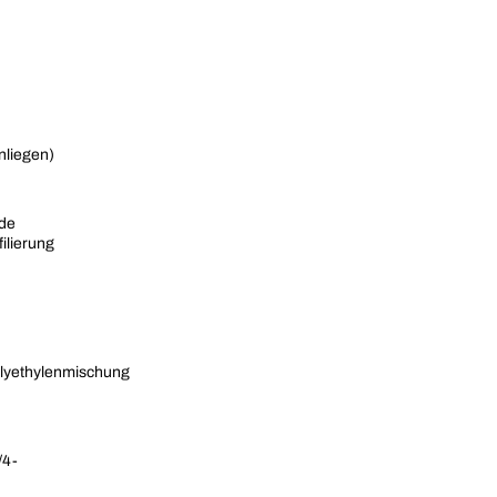
nliegen)
nde
ilierung
olyethylenmischung
/4-