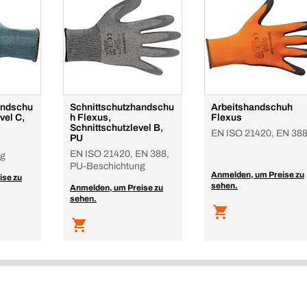
andschu
Schnittschutzhandschu
Arbeitshandschuh
vel C,
h Flexus,
Flexus
Schnittschutzlevel B,
EN ISO 21420, EN 38
PU
EN ISO 21420, EN 388,
ng
PU-Beschichtung
Anmelden, um Preise zu
ise zu
sehen.
Anmelden, um Preise zu
sehen.