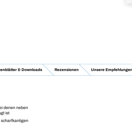
enblätter & Downloads
Rezensionen
Unsere Empfehlunge
bei denen neben
gt ist
 scharfkantigen