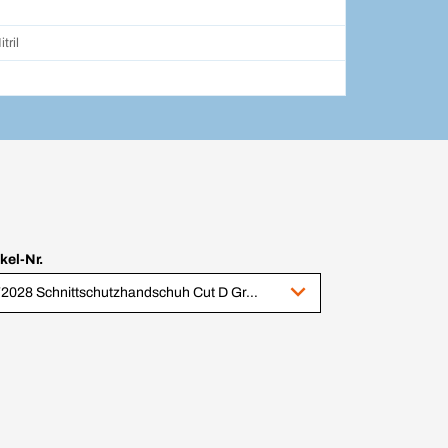
tril
ikel-Nr.
372028 Schnittschutzhandschuh Cut D Gr. 9