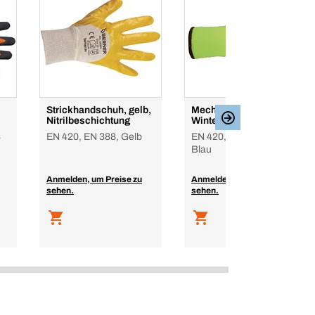
Strickhandschuh, gelb,
Mechanikerhandschuh
Nitrilbeschichtung
Winter
8
EN 420, EN 388, Gelb
EN 420, EN 388, Gelb-
Blau
Anmelden, um Preise zu
Anmelden, um Preise zu
sehen.
sehen.