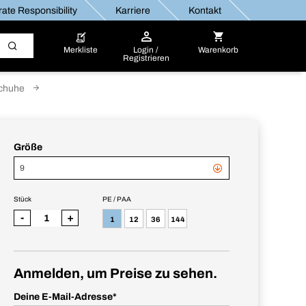
ate Responsibility
Karriere
Kontakt
Merkliste
Login /
Warenkorb
Registrieren
schuhe
Größe
9
Stück
PE / PAA
-
+
1
12
36
144
Anmelden, um Preise zu sehen.
Deine E-Mail-Adresse
*