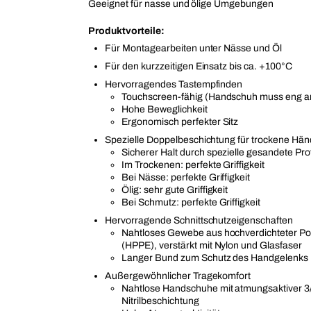
Geeignet für nasse und ölige Umgebungen
Produktvorteile:
Für Montagearbeiten unter Nässe und Öl
Für den kurzzeitigen Einsatz bis ca. +100°C
Hervorragendes Tastempfinden
Touchscreen-fähig (Handschuh muss eng a
Hohe Beweglichkeit
Ergonomisch perfekter Sitz
Spezielle Doppelbeschichtung für trockene Hä
Sicherer Halt durch spezielle gesandete Prof
Im Trockenen: perfekte Griffigkeit
Bei Nässe: perfekte Griffigkeit
Ölig: sehr gute Griffigkeit
Bei Schmutz: perfekte Griffigkeit
Hervorragende Schnittschutzeigenschaften
Nahtloses Gewebe aus hochverdichteter P
(HPPE), verstärkt mit Nylon und Glasfaser
Langer Bund zum Schutz des Handgelenks
Außergewöhnlicher Tragekomfort
Nahtlose Handschuhe mit atmungsaktiver 3
Nitrilbeschichtung