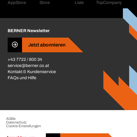
Kataloge & Broschüren
Corporate Responsibility
Aktionsübersicht
Karriere
BERNER Depots
BERNER Newsletter
Presse
Jetzt abonnieren
Business Conduct
+43 7722 / 800 34
service@berner.co.at
Kontakt & Kundenservice
FAQs und Hilfe
AGBs
Datenschutz
Cookie-Einstellungen
Beschwerdeverfahren
Impressum