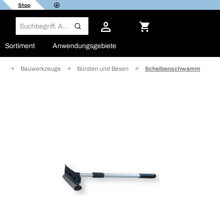
Shop
Sortiment
Anwendungsgebiete
ge
Bauwerkzeuge
Bürsten und Besen
Scheibenschwamm