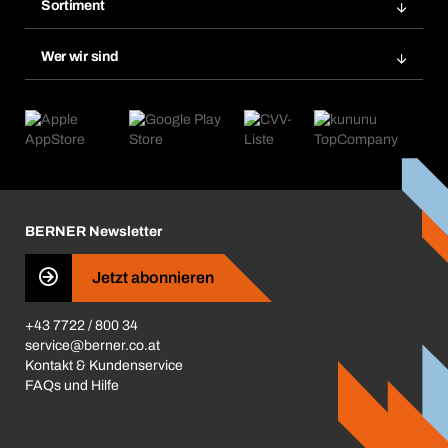
Merklisten
Sortiment
Bera Smart
Nachbestellungen
Produktneuheiten
Chemical Safety Management
Wer wir sind
Abo-Funktion
Anwendungsgebiete
eProcurement
Was wir anbieten
Retoure & Reklamation
Product Compliance
Produktfinder
Was uns antreibt
Kataloge & Broschüren
Corporate Responsibility
Aktionsübersicht
Karriere
BERNER Depots
BERNER Newsletter
Presse
Jetzt abonnieren
Business Conduct
+43 7722 / 800 34
service@berner.co.at
Kontakt & Kundenservice
FAQs und Hilfe